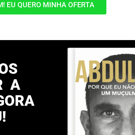
M! EU QUERO MINHA OFERTA
OS
R A
GORA
!